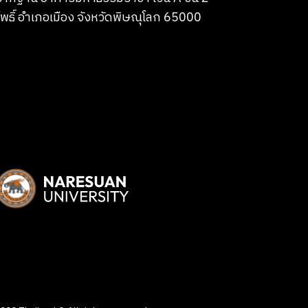
พธิ์ อำเภอเมือง จังหวัดพิษณุโลก 65000