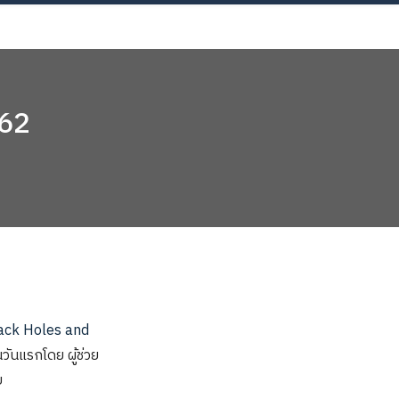
Now!
562
ack Holes and
ันแรกโดย ผู้ช่วย
ย