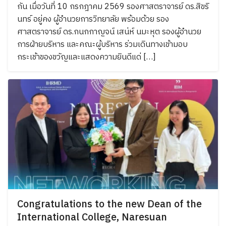
กัน เมื่อวันที่ 10 กรกฎาคม 2569 รองศาสตราจารย์ ดร.สิขริ
นทร์ อยู่คง ผู้อำนวยการวิทยาลัย พร้อมด้วย รอง
ศาสตราจารย์ ดร.กนกกาญจน์ เสน่ห์ นมะหุต รองผู้อำนวย
Search
การฝ่ายบริหาร และคณะผู้บริหาร ร่วมเดินทางเข้ามอบ
Search
for:
กระเช้าของขวัญและแสดงความยินดีแด่ […]
Congratulations to the new Dean of the
International College, Naresuan