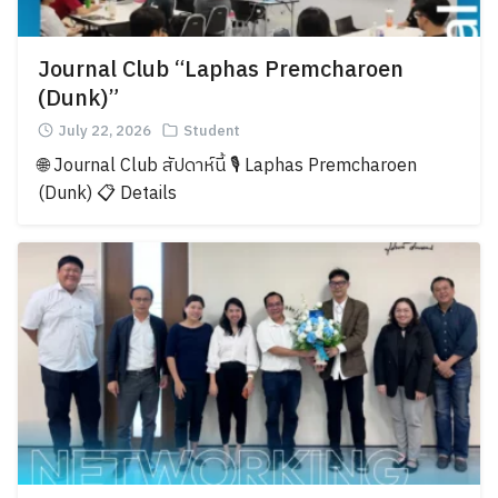
Journal Club “Laphas Premcharoen
(Dunk)”
July 22, 2026
Student
🌐 Journal Club สัปดาห์นี้ 🎙️ Laphas Premcharoen
(Dunk) 📋 Details