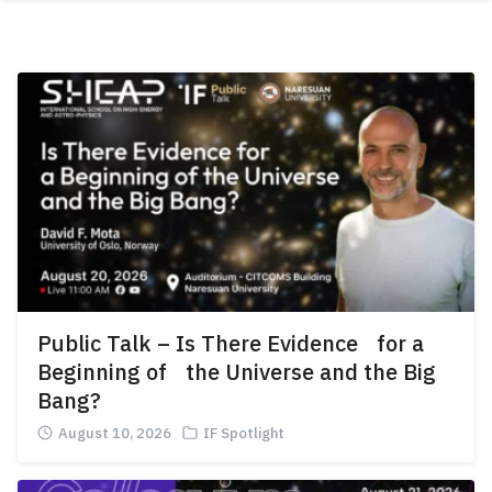
Skip
ABOUT
to
content
ACADEMICS
RESEARCH
NEWS & EVENT
Apply Now!
Public Talk – Is There Evidence for a
Beginning of the Universe and the Big
Bang?
August 10, 2026
IF Spotlight