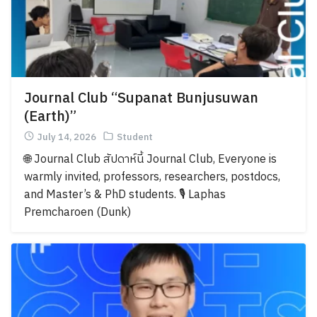
Journal Club “Supanat Bunjusuwan
(Earth)”
July 14, 2026
Student
🌐 Journal Club สัปดาห์นี้ Journal Club, Everyone is
warmly invited, professors, researchers, postdocs,
and Master’s & PhD students. 🎙️ Laphas
Premcharoen (Dunk)