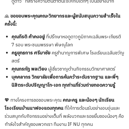
ดูดาว” ที่สร้างความตื่นตาตื่นใจให้กับเด็กๆ เป็นอย่างมาก
🙏
ขอขอบพระคุณคณะวิทยากรและผู้สนับสนุนความสำเร็จใน
ครั้งนี้:
คุณกีรติ คำคงอยู่
ที่ปรึกษาหอดูดาวภูมิภาคเฉลิมพระเกียรติ
7 รอบ พระชนมพรรษา พิษณุโลก
ครูยุทธการ ศรีมาชัย
ครูชำนาญการพิเศษ โรงเรียนเฉลิมขวัญ
สตรี
คุณกรภัฏ พลเวียง
ผู้เชี่ยวชาญด้านกิจกรรมวิทยาศาสตร์
บุคคลากร วิทยาลัยเพื่อการค้นคว้าระดับรากฐาน และพี่ๆ
นิสิตระดับปริญญาโท-เอก ทุกท่านที่ร่วมถ่ายทอดความรู้
💖 ทางโครงการขอขอบพระคุณ
คณะครู และน้องๆ นักเรียน
โรงเรียนบ้านนาฟองแดงทุกคน
ที่ให้การต้อนรับอย่างอบอุ่นและ
ร่วมสนุกกับกิจกรรมอย่างเต็มที่ พลังบวกและรอยยิ้มของน้องๆ คือ
กำลังใจสำคัญของพวกเรา ทีมงาน IF NU ทุกคน