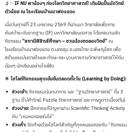
🔬✨
IF NU พาน้องๆ ท่องโลกวิทยาศาสตร์! เติมฝันปั้นนักวิทย์
ตัวน้อย ณ โรงเรียนบ้านนาฟองแดง
เมื่อวันศุกร์ที่ 23 มกราคม 2569 ที่ผ่านมา วิทยาลัยเพื่อการ
ค้นคว้าระดับรากฐาน (IF) มหาวิทยาลัยนเรศวร ได้ยกขบวนจัด
กิจกรรม
“สถานีฟิสิกส์ศึกษา – ชวนน้องทดลองวิทย์”
ณ
โรงเรียนบ้านนาฟองแดง ต.นครชุม อ.นครไทย จ.พิษณุโลก เพื่อ
สร้างแรงบันดาลใจและทักษะกระบวนการทางวิทยาศาสตร์ให้กับ
น้องๆ นักเรียนอย่างใกล้ชิด
🌟
ไฮไลท์กิจกรรมสุดเข้มข้นตลอดทั้งวัน (Learning by Doing):
ช่วงเช้า:
กิจกรรมนันทนาการ และ “ฐานวิทยาศาสตร์” ทั้ง 3
ฐาน (ใบ้คำวิทย์, Puzzle วิทยาศาสตร์ และการดูดาวเบื้องต้น)
ช่วงบ่าย:
ฝึกการแก้ปัญหาผ่าน Scientific Thinking Activity
กับ “เกมหอคอยรับไข่”
ช่วงค่ำ:
ปิดท้ายด้วยไฮไลท์สำคัญที่ทุกคนรอคอยกับ “กิจกรรม