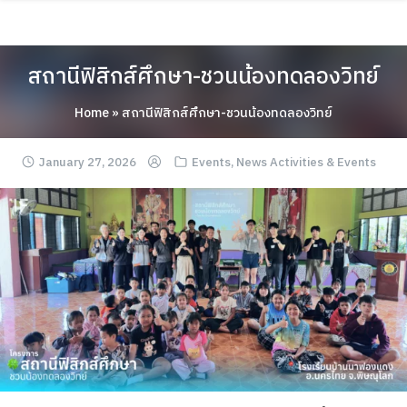
Skip
ABOUT
to
content
ACADEMICS
สถานีฟิสิกส์ศึกษา-ชวนน้องทดลองวิทย์
RESEARCH
Home
»
สถานีฟิสิกส์ศึกษา-ชวนน้องทดลองวิทย์
NEWS & EVENT
January 27, 2026
Apply Now!
Events
,
News Activities & Events