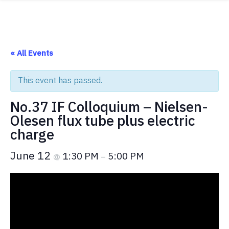
Skip
ABOUT
to
content
ACADEMICS
RESEARCH
« All Events
NEWS & EVENT
This event has passed.
Apply Now!
No.37 IF Colloquium – Nielsen-
Olesen flux tube plus electric
charge
June 12
1:30 PM
5:00 PM
@
–