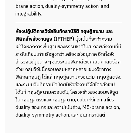
brane action, duality-symmetry action
,
and
integrability.
ห้องปฏิบัติการวิจัยอินทิกราบิลิตี ทฤษฎีสนาม และ
ฟิสิกส์พลังงานสูง (IFTHEP)
มุ่งเน้นที่จะทำความ
เข้าใจหลักการพื้นฐานของธรรมชาติในสเกลพลังงานที่มี
ระดับเทียบเท่าหรือสูงกว่าเครื่องเร่งอนุภาค อีกทั้งยัง
สำรวจแง่มุมต่าง ๆ ของระบบฟิสิกส์เชิงคณิตศาสตร์อีก
ด้วย กลุ่มวิจัยนี้ครอบคลุมหลากหลายแขนงวิชาทาง
ฟิสิกส์ทฤษฎี ได้แก่ ทฤษฎีสนามควอนตัม, ทฤษฎีสตริง,
และระบบอินทิกราเบิล โดยมีหัวข้องานวิจัยโดยสังเขป
ได้แก่ ทฤษฎีสนามควอนตัม, โครงสร้างของแอมพลิจูด
ในทฤษฎีสตริงและทฤษฎีสนาม, color-kinematics
duality ของเกจและความโน้มถ่วง, M5-brane action,
duality-symmetry action, และ อินทิกราบิลิตี