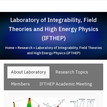
Skip
ABOUT
to
content
ACADEMICS
Laboratory of Integrability, Field
RESEARCH
Theories and High Energy Physics
NEWS & EVENT
(IFTHEP)
Apply Now!
Home
»
Research
»
Laboratory of Integrability, Field Theories
and High Energy Physics (IFTHEP)
About Laboratory
Research Topics
Members
IFTHEP Academic Meeting