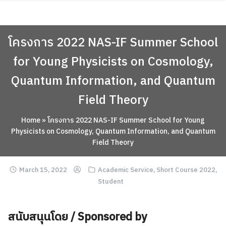
Skip
ABOUT
to
content
ACADEMICS
โครงการ 2022 NAS-IF Summer School
RESEARCH
for Young Physicists on Cosmology,
NEWS & EVENT
Quantum Information, and Quantum
Apply Now!
Field Theory
Home
»
โครงการ 2022 NAS-IF Summer School for Young
Physicists on Cosmology, Quantum Information, and Quantum
Field Theory
March 15, 2022
Academic Service
,
Short Course 2022
,
Student
สนับสนุนโดย / Sponsored by