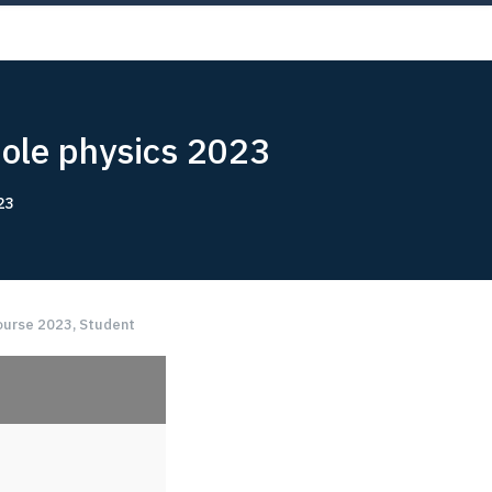
Now!
hole physics 2023
23
ourse 2023
,
Student