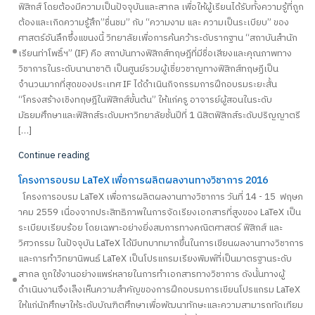
ฟิสิกส์ โดยต้องมีความเป็นปัจจุบันและสากล เพื่อให้ผู้เรียนได้รับทั้งความรู้ที่ถูก
ต้องและเกิดความรู้สึก”ชื่นชม” กับ “ความงาม และ ความเป็นระเบียบ” ของ
ศาสตร์อันลึกซึ้งแขนงนี้ วิทยาลัยเพื่อการค้นคว้าระดับรากฐาน “สถาบันสำนัก
เรียนท่าโพธิ์ฯ” (IF) คือ สถาบันทางฟิสิกส์ทฤษฎีที่มีชื่อเสียงและคุณภาพทาง
วิชาการในระดับนานาชาติ เป็นศูนย์รวมผู้เชี่ยวชาญทางฟิสิกส์ทฤษฏีเป็น
จำนวนมากที่สุดของประเทศ IF ได้ดำเนินกิจกรรมการฝึกอบรมระยะสั้น
“โครงสร้างเชิงทฤษฎีในฟิสิกส์ขั้นต้น” ให้แก่ครู อาจารย์ผู้สอนในระดับ
มัธยมศึกษาและฟิสิกส์ระดับมหาวิทยาลัยชั้นปีที่ 1 นิสิตฟิสิกส์ระดับปริญญาตรี
[…]
Continue reading
โครงการอบรม LaTeX เพื่อการผลิตผลงานทางวิชาการ 2016
โครงการอบรม LaTeX เพื่อการผลิตผลงานทางวิชาการ วันที่ 14 - 15 ฟฤษภ
าคม 2559 เนื่องจากประสิทธิภาพในการจัดเรียงเอกสารที่สูงของ LaTeX เป็น
ระเบียบเรียบร้อย โดยเฉพาะอย่างยิ่งสมการทางคณิตศาสตร์ ฟิสิกส์ และ
วิศวกรรม ในปัจจุบัน LaTeX ได้มีบทบาทมากขึ้นในการเขียนผลงานทางวิชาการ
และการทำวิทยานิพนธ์ LaTeX เป็นโปรแกรมเรียงพิมพ์ที่เป็นมาตรฐานระดับ
สากล ถูกใช้งานอย่างแพร่หลายในการทำเอกสารทางวิชาการ ดังนั้นทางผู้
ดำเนินงานจึงเล็งเห็นความสำคัญของการฝึกอบรมการเขียนโปรแกรม LaTeX
ให้แก่นักศึกษาให้ระดับบัณฑิตศึกษาเพื่อพัฒนาทักษะและความสามารถทัดเทียม