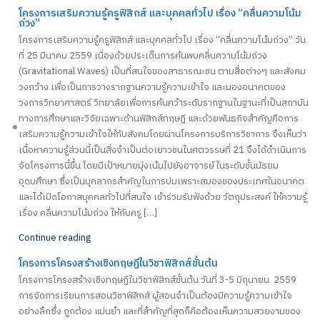
โครงการเสริมความรู้ครูฟิสิกส์ และบุคคลทั่วไป เรื่อง “คลื่นความโน้ม
ถ่วง”
โครงการเสริมความรู้ครูฟิสิกส์ และบุคคลทั่วไป เรื่อง “คลื่นความโน้มถ่วง” วัน
ที่ 25 มีนาคม 2559 เนื่องด้วยประเด็นการค้นพบคลื่นความโน้มถ่วง
(Gravitational Waves) เป็นที่สนใจของสาธารณะชน ตามสื่อต่างๆ และสังคม
วงกว้าง เพื่อเป็นการวางรากฐานความรู้ความเข้าใจ และมองอนาคตของ
วงการวิทยาศาสตร์ วิทยาลัยเพื่อการค้นคว้าระดับรากฐานในฐานะที่เป็นสถาบัน
ทางการศึกษาและวิจัยเฉพาะด้านฟิสิกส์ทฤษฎี และด้วยพันธกิจสำคัญคือการ
เสริมความรู้ความเข้าใจให้กับสังคมโดยผ่านโครงการบริการวิชาการ จึงเห็นว่า
เนื้อหาความรู้ส่วนนี้เป็นสิ่งจำเป็นต่อเยาวชนในศตวรรษที่ 21 จึงได้ดำเนินการ
จัดโครงการนี้ขึ้น โดยมีเป้าหมายมุ่งเน้นไปยังอาจารย์ในระดับชั้นมัธยม
อุดมศึกษา ซึ่งเป็นบุคลากรสำคัญในการบ่มเพราะสมองของประเทศในอนาคต
และได้เปิดโอกาสบุคคลทั่วไปที่สนใจ เข้าร่วมรับฟังด้วย วัตถุประสงค์ ให้ความรู้
เรื่อง คลื่นความโน้มถ่วง ให้กับครู […]
Continue reading
โครงการโครงสร้างเชิงทฤษฏีในวิชาฟิสิกส์ขั้นต้น
โครงการโครงสร้างเชิงทฤษฏีในวิชาฟิสิกส์ขั้นต้น วันที่ 3-5 มิถุนายน 2559
การจัดการเรียนการสอนวิชาฟิสิกส์ ผู้สอนจำเป็นต้องมีความรู้ความเข้าใจ
อย่างลึกซึ่ง ถูกต้อง แม่นยำ และที่สำคัญที่สุดก็คือต้องเห็นความสวยงามของ