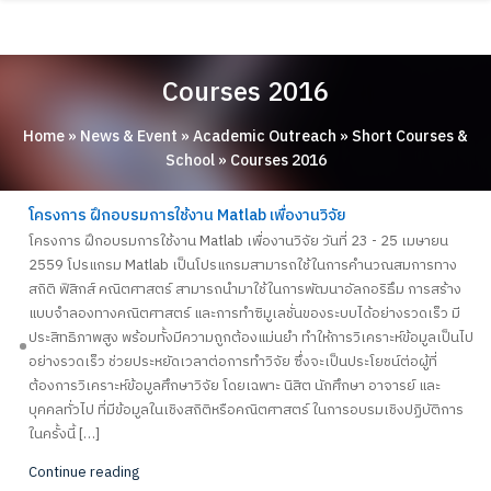
Skip
ABOUT
to
content
ACADEMICS
Courses 2016
RESEARCH
Home
»
News & Event
»
Academic Outreach
»
Short Courses &
NEWS & EVENT
School
»
Courses 2016
Apply Now!
โครงการ ฝึกอบรมการใช้งาน Matlab เพื่องานวิจัย
โครงการ ฝึกอบรมการใช้งาน Matlab เพื่องานวิจัย วันที่ 23 - 25 เมษายน
2559 โปรแกรม Matlab เป็นโปรแกรมสามารถใช้ในการคำนวณสมการทาง
สถิติ ฟิสิกส์ คณิตศาสตร์ สามารถนำมาใช้ในการพัฒนาอัลกอริธึม การสร้าง
แบบจำลองทางคณิตศาสตร์ และการทำซิมูเลชั่นของระบบได้อย่างรวดเร็ว มี
ประสิทธิภาพสูง พร้อมทั้งมีความถูกต้องแม่นยำ ทำให้การวิเคราะห์ข้อมูลเป็นไป
อย่างรวดเร็ว ช่วยประหยัดเวลาต่อการทำวิจัย ซึ่งจะเป็นประโยชน์ต่อผู้ที่
ต้องการวิเคราะห์ข้อมูลศึกษาวิจัย โดยเฉพาะ นิสิต นักศึกษา อาจารย์ และ
บุคคลทั่วไป ที่มีข้อมูลในเชิงสถิติหรือคณิตศาสตร์ ในการอบรมเชิงปฏิบัติการ
ในครั้งนี้ […]
Continue reading