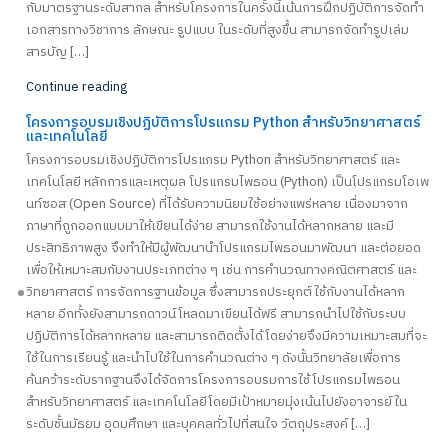
กับมาตรฐานระดับสากล สำหรับโครงการในครั้งนี้เน้นการฝึกปฏิบัติการจัดทำ
เอกสารทางวิชาการ ลักษณะ รูปแบบ ในระดับที่สูงขึ้น สามารถจัดทำรูปเล่ม
สารบัญ […]
Continue reading
โครงการอบรมเชิงปฏิบัติการโปรแกรม Python สำหรับวิทยาศาสตร์
และเทคโนโลยี
โครงการอบรมเชิงปฏิบัติการโปรแกรม Python สำหรับวิทยาศาสตร์ และ
เทคโนโลยี หลักการและเหตุผล โปรแกรมไพธอน (Python) เป็นโปรแกรมโอเพ
นท์ซอส (Open Source) ที่ได้รับความนิยมใช้อย่างแพร่หลาย เนื่องมาจาก
ภาษาที่ถูกออกแบบมาให้เขียนได้ง่าย สามารถใช้งานได้หลากหลาย และมี
ประสิทธิภาพสูง จึงทำให้มีผู้พัฒนานำโปรแกรมไพธอนมาพัฒนา และต่อยอด
เพื่อให้เหมาะสมกับงานประเภทต่าง ๆ เช่น การคำนวณทางคณิตศาสตร์ และ
วิทยาศาสตร์ การจัดการฐานข้อมูล ซึ่งสามารถประยุกต์ใช้กับงานได้หลาก
หลาย อีกทั้งยังสามารถดาวน์โหลดมาเขียนได้ฟรี สามารถนำไปใช้กับระบบ
ปฏิบัติการได้หลากหลาย และสามารถติดตั้งได้โดยง่ายจึงมีความเหมาะสมที่จะ
ใช้ในการเรียนรู้ และนำไปใช้ในการคำนวณต่าง ๆ ดังนั้นวิทยาลัยเพื่อการ
ค้นคว้าระดับรากฐานจึงได้จัดการโครงการอบรมการใช้โปรแกรมไพธอน
สำหรับวิทยาศาสตร์ และเทคโนโลยีโดยมีเป้าหมายมุ่งเน้นไปยังอาจารย์ใน
ระดับชั้นมัธยม อุดมศึกษา และบุคคลทั่วไปที่สนใจ วัตถุประสงค์ […]