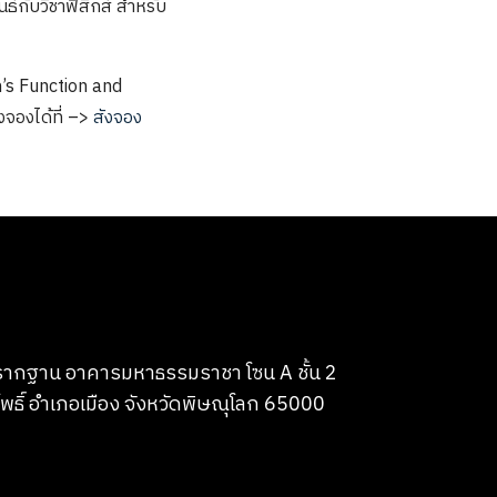
นธ์กับวิชาฟิสิกส์ สำหรับ
en’s Function and
จองได้ที่ –>
สังจอง
บรากฐาน อาคารมหาธรรมราชา โซน A ชั้น 2
พธิ์ อำเภอเมือง จังหวัดพิษณุโลก 65000