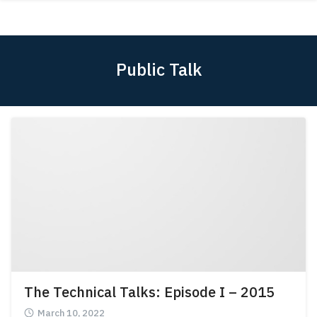
Skip
ABOUT
to
content
ACADEMICS
Public Talk
RESEARCH
NEWS & EVENT
Apply Now!
The Technical Talks: Episode I – 2015
March 10, 2022