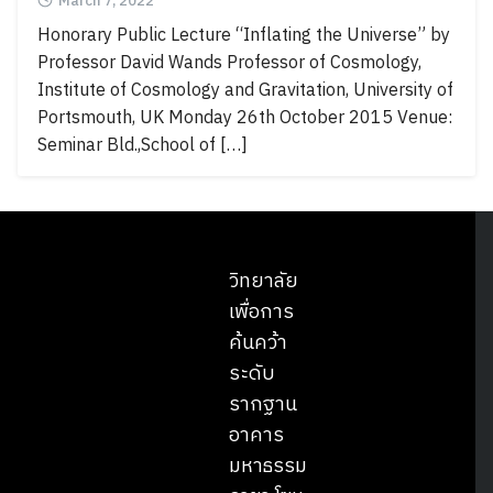
March 7, 2022
Honorary Public Lecture “Inflating the Universe” by
Professor David Wands Professor of Cosmology,
Institute of Cosmology and Gravitation, University of
Portsmouth, UK Monday 26th October 2015 Venue:
Seminar Bld.,School of […]
วิทยาลัย
เพื่อการ
ค้นคว้า
ระดับ
Search
รากฐาน
Search
for:
อาคาร
มหาธรรม