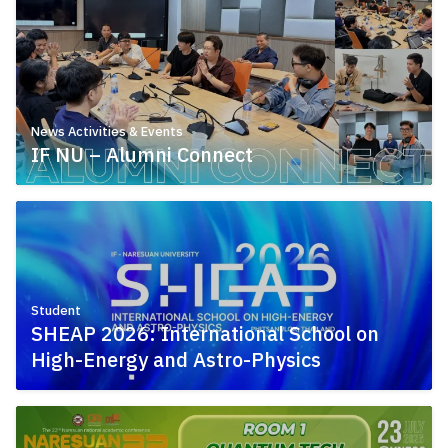
News Activities & Events
IF NU – Alumni Connect
July 7, 2026
Student
SHEAP 2026: International School on
High-Energy and Astro-Physics
June 15, 2026