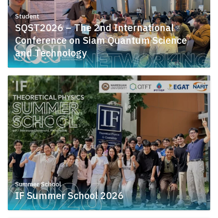
Student
SQST2026 – The 2nd International
Conference on Siam Quantum Science
and Technology
May 26, 2026
Summer School
IF Summer School 2026
May 25, 2026