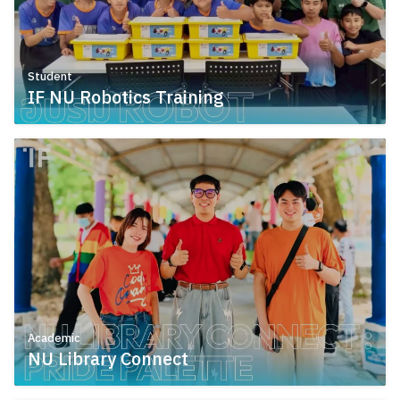
Student
IF NU Robotics Training
July 9, 2026
Academic
NU Library Connect
July 9, 2026