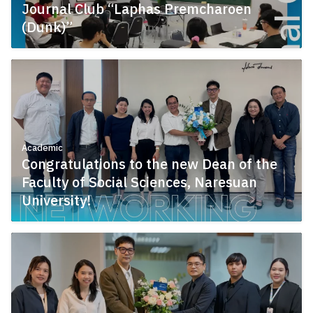
Journal Club “Laphas Premcharoen
(Dunk)”
July 22, 2026
Academic
Congratulations to the new Dean of the
Faculty of Social Sciences, Naresuan
University!
July 21, 2026