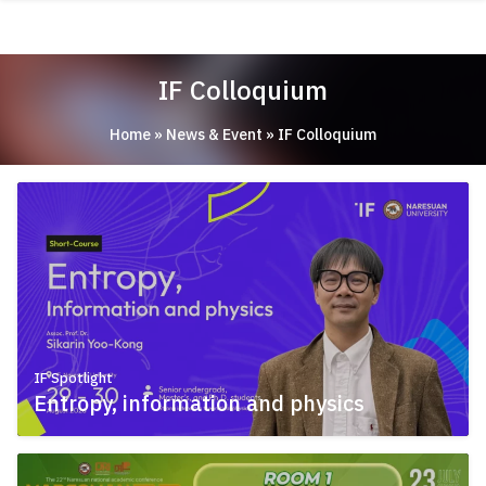
Skip
ABOUT
to
content
ACADEMICS
IF Colloquium
RESEARCH
Home
»
News & Event
»
IF Colloquium
NEWS & EVENT
Apply Now!
IF Spotlight
Entropy, information and physics
August 3, 2026