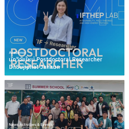
Academic
นักวิจัยใหม่ Postdoctoral Researcher
Dr.Sujiphat Janaun
April 16, 2026
News Activities & Events