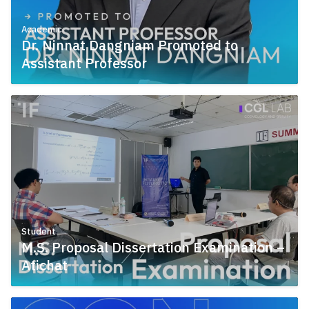
Academic
Dr. Ninnat Dangniam Promoted to
Assistant Professor
May 12, 2026
Student
M.S. Proposal Dissertation Examination –
Atichat
May 12, 2026