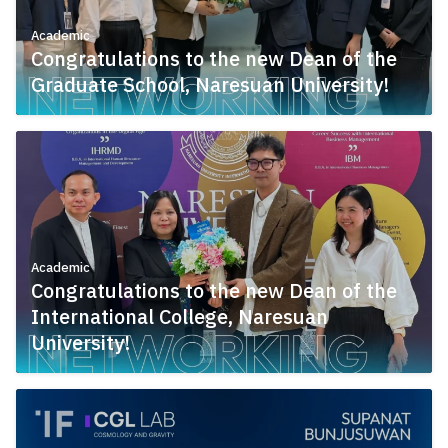
Academic
Congratulations to the new Dean of the
Graduate School, Naresuan University!
July 21, 2026
Academic
Congratulations to the new Dean of the
International College, Naresuan
University!
July 21, 2026