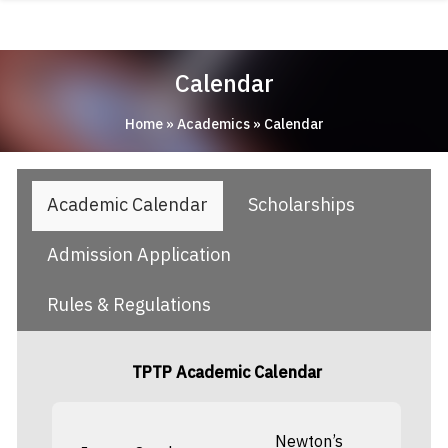
Skip
ABOUT
to
content
ACADEMICS
Calendar
RESEARCH
Home
»
Academics
»
Calendar
NEWS & EVENT
Apply Now!
Academic Calendar
Scholarships
Admission Application
Rules & Regulations
TPTP Academic Calendar
Newton’s