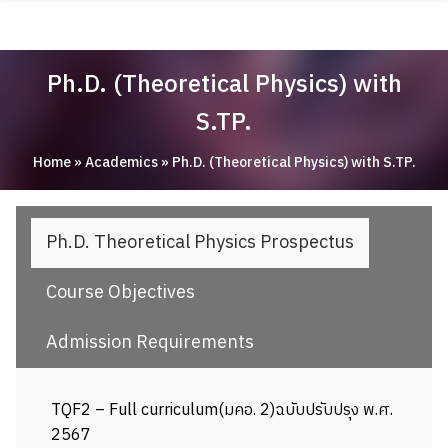
Skip
ABOUT
to
content
ACADEMICS
Ph.D. (Theoretical Physics) with
RESEARCH
S.TP.
NEWS & EVENT
Home
»
Academics
»
Ph.D. (Theoretical Physics) with S.TP.
Apply Now!
Ph.D. Theoretical Physics Prospectus
Course Objectives
Admission Requirements
TQF2 – Full curriculum(มคอ. 2)ฉบับปรับปรุง พ.ศ.
2567