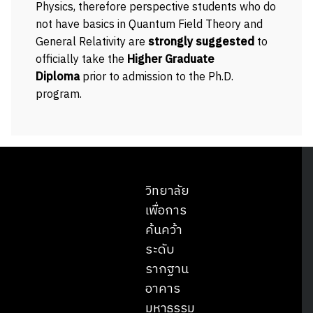
Physics, therefore perspective students who do
not have basics in Quantum Field Theory and
General Relativity are
strongly suggested
to
officially take the
Higher Graduate
Diploma
prior to admission to the Ph.D.
program.
วิทยาลัย
เพื่อการ
ค้นคว้า
ระดับ
Search
Search
รากฐาน
for:
อาคาร
มหาธรรม