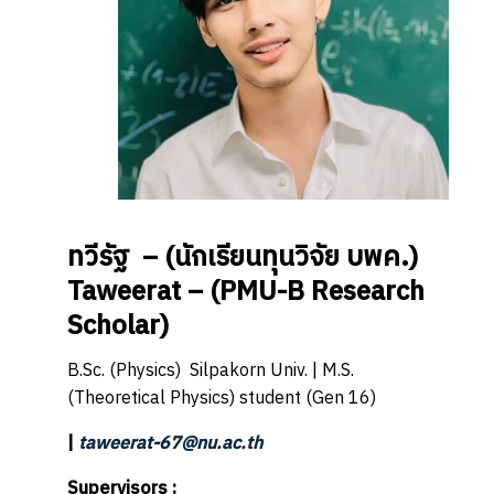
ทวีรัฐ –
(นักเรียนทุนวิจัย บพค.)
Taweerat –
(PMU-B Research
Scholar)
B.Sc. (Physics) Silpakorn Univ. | M.S.
(Theoretical Physics) student (Gen 16)
|
taweerat-67@nu.ac.th
Supervisors :