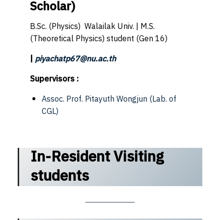
Scholar)
B.Sc. (Physics) Walailak Univ. | M.S.
(Theoretical Physics) student (Gen 16)
|
piyachatp67@nu.ac.th
Supervisors :
Assoc. Prof. Pitayuth Wongjun
(Lab. of
CGL)
In-Resident Visiting
students