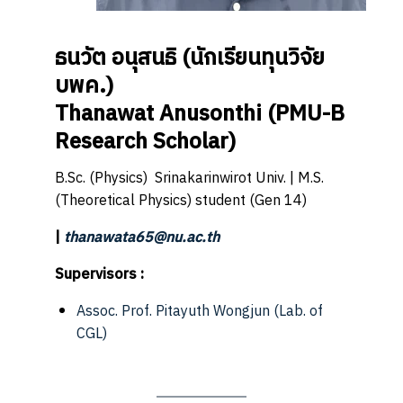
ธนวัต อนุสนธิ
(
นักเรียนทุนวิจัย
บพค.
)
Thanawat Anusonthi
(
PMU-B
Research Scholar
)
B.Sc. (Physics) Srinakarinwirot Univ. | M.S.
(Theoretical Physics) student (Gen 14)
|
thanawata65@nu.ac.th
Supervisors :
Assoc. Prof. Pitayuth Wongjun
(Lab. of
CGL)