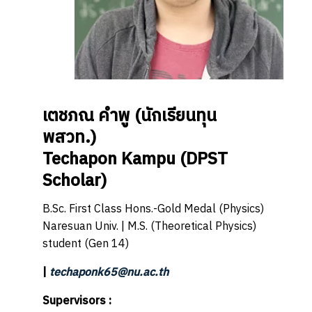
เตชภณ คำพู
(นักเรียนทุน
พสวท.)
Techapon Kampu
(DPST
Scholar)
B.Sc. First Class Hons.-Gold Medal (Physics)
Naresuan Univ. | M.S. (Theoretical Physics)
student (Gen 14)
|
techaponk65@nu.ac.th
Supervisors :