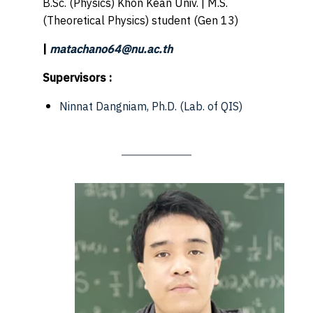
B.Sc. (Physics) Khon Kean Univ. | M.S.
(Theoretical Physics) student (Gen 13)
|
matachano64@nu.ac.th
Supervisors :
Ninnat Dangniam, Ph.D.
(Lab. of QIS)