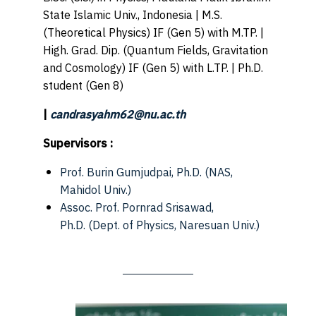
State Islamic Univ., Indonesia | M.S.
(Theoretical Physics) IF (Gen 5) with M.TP. |
High. Grad. Dip. (Quantum Fields, Gravitation
and Cosmology) IF (Gen 5) with L.TP. | Ph.D.
student (Gen 8)
|
candrasyahm62@nu.ac.
t
h
Supervisors :
Prof. Burin Gumjudpai, Ph.D.
(NAS,
Mahidol Univ.)
Assoc. Prof. Pornrad Srisawad,
Ph.D.
(Dept. of Physics, Naresuan Univ.)