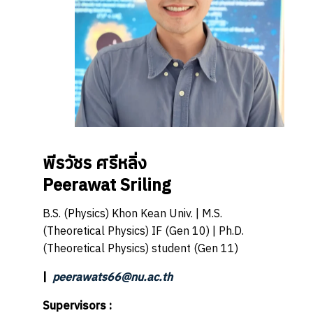
พีรวัชร ศรีหลิ่ง
Peerawat Sriling
B.S. (Physics) Khon Kean Univ. | M.S.
(Theoretical Physics) IF (Gen 10) | Ph.D.
(Theoretical Physics) student (Gen 11)
|
peerawats66@nu.ac.th
Supervisors :