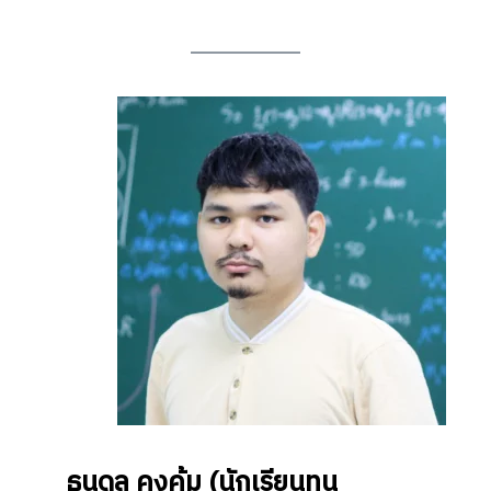
ธนดล คงคุ้ม
(นักเรียนทุน