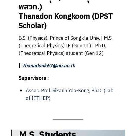
พสวท.)
Thanadon Kongkoom
(DPST
Scholar)
B.S. (Physics) Prince of Songkla Univ. | M.S.
(Theoretical Physics) IF (Gen 11) | Ph.D.
(Theoretical Physics) student (Gen 12)
|
thanadonk67@nu.ac.th
Supervisors :
Assoc. Prof. Sikarin Yoo-Kong, Ph.D.
(Lab.
of IFTHEP)
M.S. Students