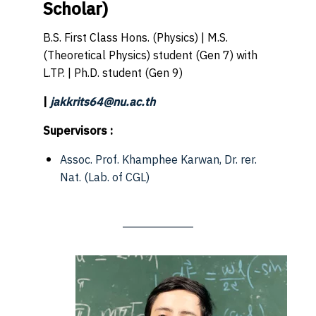
Scholar)
B.S. First Class Hons. (Physics) | M.S.
(Theoretical Physics) student (Gen 7) with
L.TP. | Ph.D. student (Gen 9)
|
jakkrits64@nu.ac.th
Supervisors :
Assoc. Prof. Khamphee Karwan, Dr. rer.
Nat.
(Lab. of CGL)