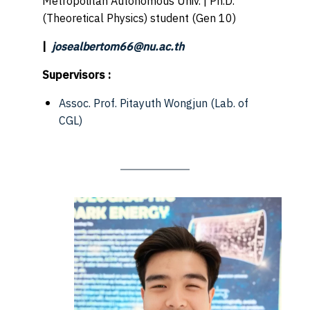
Metropolitan Autonomous Univ. | Ph.D.
(Theoretical Physics) student (Gen 10)
|
josealbertom66@nu.ac.th
Supervisors :
Assoc. Prof. Pitayuth Wongjun
(Lab. of
CGL)