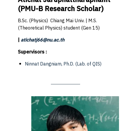
(
PMU-B Research Scholar
)
B.Sc. (Physics) Chiang Mai Univ. | M.S.
(Theoretical Physics) student (Gen 15)
|
atichatj66@nu.ac.th
Supervisors :
Ninnat Dangniam, Ph.D.
(Lab. of QIS)