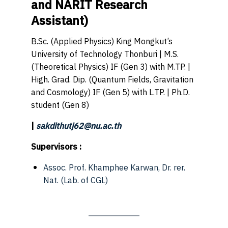
and NARIT Research
Assistant)
B.Sc. (Applied Physics) King Mongkut’s
University of Technology Thonburi | M.S.
(Theoretical Physics) IF (Gen 3) with M.TP. |
High. Grad. Dip. (Quantum Fields, Gravitation
and Cosmology) IF (Gen 5) with L.TP. | Ph.D.
student (Gen 8)
|
sakdithutj62@nu.ac.th
Supervisors :
Assoc. Prof. Khamphee Karwan, Dr. rer.
Nat.
(Lab. of CGL)