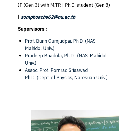
IF (Gen 3) with M.TP. | Ph.D. student (Gen 8)
|
somphoachs62@nu.ac.th
Supervisors :
Prof. Burin Gumjudpai, Ph.D.
(NAS,
Mahidol Univ.)
Pradeep Bhadola, Ph.D.
(NAS, Mahidol
Univ.)
Assoc. Prof. Pornrad Srisawad,
Ph.D.
(Dept. of Physics, Naresuan Univ.)