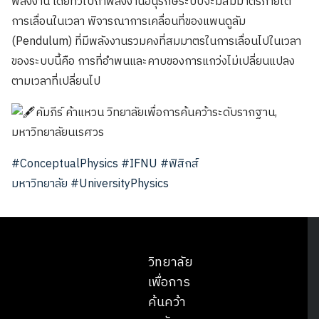
พลังงาน โดยทั่วไปถ้าพลังงานอนุรักษ์ระบบจะมีสมมาตรภายใต้
การเลื่อนในเวลา พิจารณาการเคลื่อนที่ของแพนดูลัม
(Pendulum) ที่มีพลังงานรวมคงที่สมมาตรในการเลื่อนไปในเวลา
ของระบบนี้คือ การที่อำพนและคาบของการแกว่งไม่เปลี่ยนแปลง
ตามเวลาที่เปลี่ยนไป
คัมภีร์ ค้าแหวน วิทยาลัยเพื่อการค้นคว้าระดับรากฐาน,
มหาวิทยาลัยนเรศวร
#ConceptualPhysics
#IFNU
#ฟิสิกส์
มหาวิทยาลัย
#UniversityPhysics
วิทยาลัย
เพื่อการ
ค้นคว้า