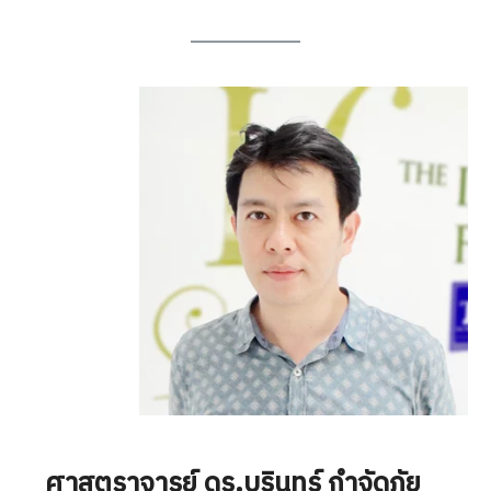
ศาสตราจารย์ ดร.บุรินทร์ กำจัดภัย