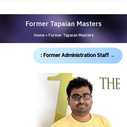
Skip
ABOUT
to
content
ACADEMICS
Former Tapaian Masters
RESEARCH
Home
»
Former Tapaian Masters
NEWS & EVENT
Apply Now!
: Former Administration Staff
→