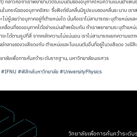
π) กล่าวคือถ้าเราพยายามวัดโมเมนตัมของอนุภาคให้มีความแม่นยำเพิ่ม
่นในกรณีของอนุภาคอิสระ ซึ่งฟังก์ชันคลื่นมีรูปแบบของคลื่นระนาบ เรา
ไม่รู้เลยว่าอนุภาคอยู่ที่ตำแหน่งใด นั่นคือเราไม่สามารถระบุตำแหน่งและ
คลื่อนที่ของอนุภาคได้อย่างแม่นยำพร้อมกัน ถ้าเราพยายามระบุตำแห
ราจะได้ตามรูปที่สี่ จากหลักความไม่แน่นอน เราไม่สามารถแยกความแต
นย์กลางของวงสีแดงกับ ตำแหน่งและโมเมนตัมอื่นที่อยู่ในวงสีแดง วงรีสีเข
ิทยาลัยเพื่อการค้นคว้าระดับรากฐาน, มหาวิทยาลัยนเรศวร
#IFNU
#ฟิสิกส์มหาวิทยาลัย
#UniversityPhysics
วิทยาลัยเพื่อการค้นคว้าระดั