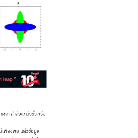
ฬิกากำลังแกว่งขึ้นหรือ
ม่เพียงพอ แล้วข้อมูล