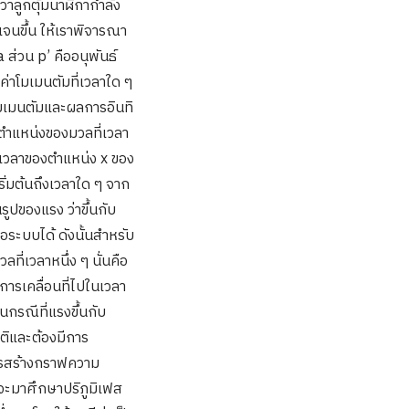
ว่าลูกตุ้มนาฬิกากำลัง
ดเจนขึ้น ให้เราพิจารณา
 ส่วน p’ คืออนุพันธ์
ค่าโมเมนตัมที่เวลาใด ๆ
งโมเมนตัมและผลการอินทิ
ตำแหน่งของมวลที่เวลา
บเวลาของตำแหน่ง x ของ
ิ่มต้นถึงเวลาใด ๆ จาก
รูปของแรง ว่าขึ้นกับ
่อระบบได้ ดังนั้นสำหรับ
ี่เวลาหนึ่ง ๆ นั่นคือ
การเคลื่อนที่ไปในเวลา
นกรณีที่แรงขึ้นกับ
าติและต้องมีการ
การสร้างกราฟความ
าจะมาศึกษาปริภูมิเฟส