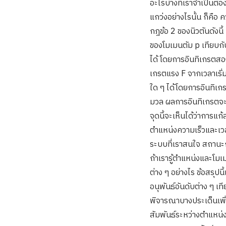
อะไรบ้างที่เราจำเป็นต้อ
แกว่งอย่างไรนั้น ก็คือ 
กฎข้อ 2 ของนิวตันดังนี
ของโมเมนตัม p เทียบกับ
ได้ โดยการอินทิเกรตสอง
เกรตแรง F จากเวลาเริ
ใด ๆ ได้โดยการอินทิเก
มวล ผลการอินทิเกรตจะข
จุดนี้จะเห็นได้ว่าการแก
ตำแหน่งความเร็วและเวลา
ระบบที่เราสนใจ สถานะกา
ถ้าเรารู้ตำแหน่งและโมเ
ต่าง ๆ อย่างไร ข้อสรุปน
อนุพันธ์อันดับต่าง ๆ 
พิจารณาบางประเด็นเพิ่
สัมพันธ์ระหว่างตำแหน่