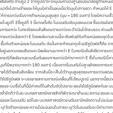
lum) ตามรูป 2 จากรูปเราจะให้มุมมีค่าเป็นศูนย์เมื่อมวลอยู่ตำแหน่งต่ำ
นวดิ่งไปทางซ้ายและให้มุมมีค่าเป็นลบเมื่อวัดมุมไปทางขวา กำหนดให้
Search
ให้การแกว่งเริ่มจากตำแหน่งมุมสูงสุด (มุม = 180 องศา) โดยมีความเร็วเร
Search
for:
นรูปที่ 3ซึ่งรูปที่ 3 นี้แกนตั้งคือ โมเมนตัมเชิงมุมของมวล ซึ่งแปรผันต
งการแกว่ง ในกรณีของเส้นสีแดงการแกว่งจะดำเนินได้ครบรอบ ส่วนเส้นเ
การแกว่งน้อยกว่า E โดยพลังงานรวมนี้จะสัมพันธ์กับตำแหน่งของจุดในป
ะขึ้นกับตำแหน่งและโมเมนตัม ดังนั้นการกำหนดจุดในปริภูมิเฟสก็คือ
ที่อยู่นอกวงกลมสีแดงจะมีพลังงานมากกว่า E ในกรณีเส้นสีเขียวการแกว่ง
ป็นกรณีที่พลังงานรวมเริ่มต้นของการแกว่งมีค่ามากกว่า E ซึ่งในกรณีนี้
ยมุมที่มีขนาดมากกว่า 180 องศา) เนื่องจากโมเมตัมไม่ศูนย์ตลอดการแกว
ได้ด้วยเส้นสีเหลือง จากเส้นนี้จะเห็นได้ว่ามุมสูงสุดของการแกว่งลดลงเร
การใช้ปริภูมิเฟส จะบรรยายสถานการณ์เคลื่อนที่ได้สมบูรณ์ นอกจากนี้ขน
งระบบซึ่งในที่นี้มีค่าคงที่ในลำดับถัดไปเราจะลองใช้ปริภูมิเฟสกับร
าขอย้ำอีกทีว่าในระบบกลศาสตร์คลาสสิกที่พิจารณาข้างบน สถานะของร
น่งและโมเมนตัม แต่ในระบบกลศาสตร์ควอนตัมเรามีหลักความไม่แน่นอน
ุ/วัดตำแหน่งและความไม่แน่นอนในการระบุ/วัดโมเมนตัมจะมีค่ามากกว่า