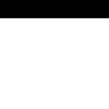
000 Thailand © All rights reserved.