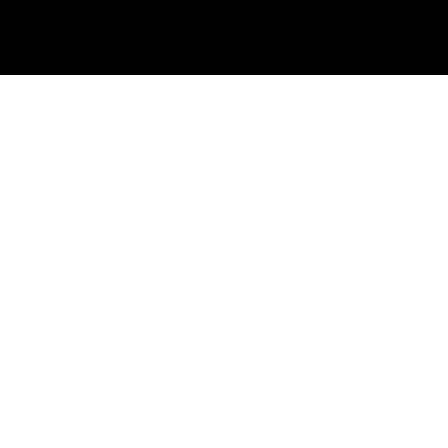
The Institute for Fundamental Stud