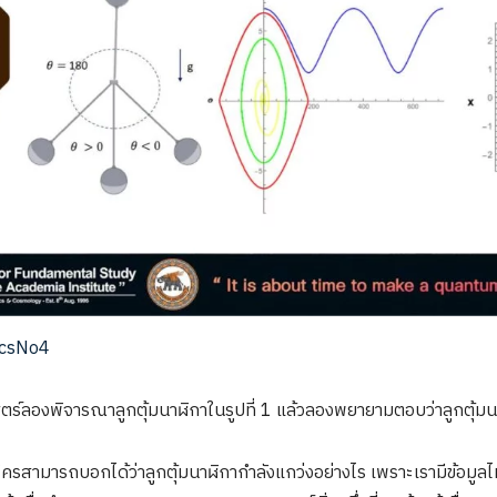
icsNo4
ตร์
ลองพิจารณาลูกตุ้มนาฬิกาในรูปที่ 1 แล้วลองพยายามตอบว่าลูกตุ้มนา
ีใครสามารถบอกได้ว่าลูกตุ้มนาฬิกากำลังแกว่งอย่างไร เพราะเรามีข้อมูลไ