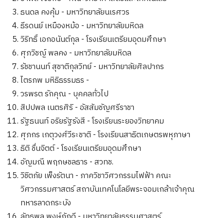
ธนดล คงคุ้ม - มหาวิทยาลัยนเรศวร
ธีรดนย์ เหมืองหม้อ - มหาวิทยาลัยมหิดล
วิริทธิ์ เอกอนันต์กุล - โรงเรียนเตรียมอุดมศึกษา
ศุภวิชญ์ พลคง - มหาวิทยาลัยมหิดล
รัชชานนท์ สุชาติกุลวิทย์ - มหาวิทยาลัยศิลปากร
ไตรภพ มหิธิธรรมธร -
วรพรต รักคุณ - บุคคลทั่วไป
สิปปพล เนตรศิริ - อัสสัมชัญศรีราชา
รัฐธนนท์ อริยรัฐรังสี - โรงเรียนระยองวิทยาคม
ศุภกร เกตุวงศ์วีระชาติ - โรงเรียนสาธิตเกษตรพหุภาษา
ธิติ ชื่นจิตต์ - โรงเรียนเตรียมอุดมศึกษา
อัญมณี พฤกษชลธาร - สวทช.
วิชิตภัย เพ็งรัตนา - ภาควิชาวิศวกรรมไฟฟ้า คณะ
วิศวกรรมศาสตร์ สถาบันเทคโนโลยีพระจอมเกล้าเจ้าคุณ
ทหารลาดกระบัง
ลัทธพล พงษ์ภักดี - มหาวิทยาลัยธรรมศาสตร์