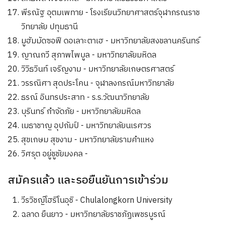
พีรณัฐ อุตมเพทาย - โรงเรียนวิทยาศาสตร์จุฬาภรณราช
วิทยาลัย ปทุมธานี
มูฮัมมัดซอฟี ดอเลาะตาเฮ - มหาวิทยาลัยสงขลานครินทร์
ญาณกวี สุภาพไพบูล - มหาวิทยาลัยมหิดล
วิวิธวินท์ เจริญงาม - มหาวิทยาลัยเกษตรศาสตร์
วรรณิศา สุดประโคน - จุฬาลงกรณ์มหาวิทยาลัย
ธรณ์ อินทรประสาท - ร.ร.วัฒนาวิทยาลัย
บุรินทร์ กำจัดภัย - มหาวิทยาลัยมหิดล
เมธาชาญ อุปถัมป์ - มหาวิทยาลัยนเรศวร
สุขเกษม สุขงาม - มหาวิทยาลัยรามคำแหง
วิศรุต อยู่ชูชัยมงคล -
สมัครแล้ว และรอยืนยันการเข้าร่วม
วีรวิชญ์​โฮริโนอุชิ - Chulalongkorn University
ฉลาด ยืนยาว - มหาวิทยาลัยราชภัฏเพชรบูรณ์