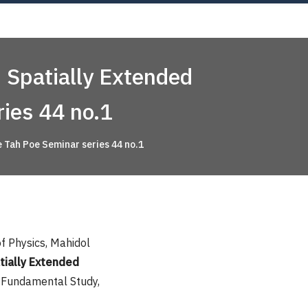
Now!
 Spatially Extended
ries 44 no.1
e Tah Poe Seminar series 44 no.1
f Physics, Mahidol
tially Extended
or Fundamental Study,