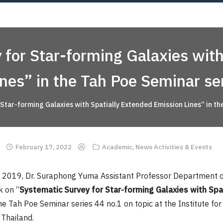
OUT
ACADEMICS
RESEARCH
NEWS & EVENT
Apply 
 for Star-forming Galaxies with
nes” in the Tah Poe Seminar se
Star-forming Galaxies with Spatially Extended Emission Lines” in th
February 17, 2022
Academic
,
News Activities & Events
 2019, Dr. Suraphong Yuma Assistant Professor Department o
k on “
Systematic Survey for Star-forming Galaxies with Spa
the Tah Poe Seminar series 44 no.1 on topic at the Institute f
 Thailand.