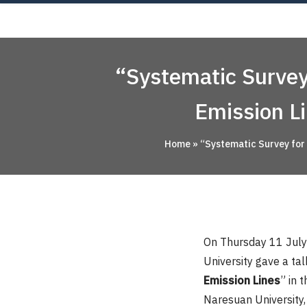
Skip
AB
to
content
“Systematic Survey
Emission Li
Home
»
“Systematic Survey for 
On Thursday 11 July
University gave a tal
Emission Lines
” in 
Naresuan University,